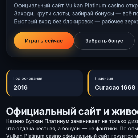
Официальный сайт Vulkan Platinum casino отк
Заходи, крути слоты, забирай бонусы — всё п
Быстрый вход без блокировок — рабочее зерка
Играть сейчас
Забрать бонус
Год основания
Лицензия
2016
Curacao 1668
Официальный сайт и живое
Казино Вулкан Платинум заманивает не только диза
что отдача честная, а бонусы — не фантики. По оп
Vulkan Platinum casino официальный сайт грузится