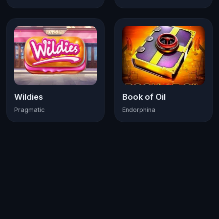
Wildies
Book of Oil
Pragmatic
Endorphina