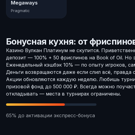
Megaways
Pragmatic
Бонусная кухня: от фриспино
Казино Вулкан Платинум не скупится. Приветствен
депозит — 100% + 50 фриспинов на Book of Oil. Но 
Еженедельный кэшбэк 10% — по опыту игроков, с
Деньги возвращаются даже если слил всё, правда 
Акции обновляются каждую неделю. Любишь турн
призовой фонд до 500 000 ₽. Всегда можно поучас
откладывать — места в турнирах ограничены.
65% до активации экспресс-бонуса