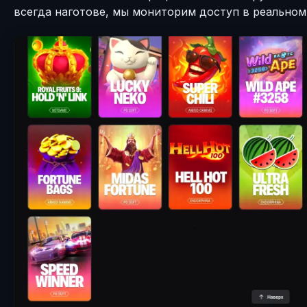
всегда наготове, мы мониторим доступ в реальном