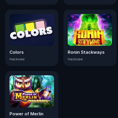
Colors
Ronin Stackways
Hacksaw
Hacksaw
Power of Merlin