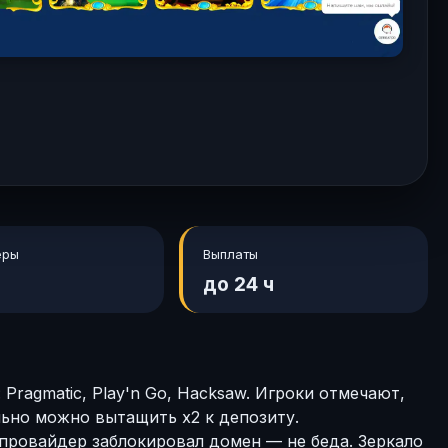
еры
Выплаты
до 24 ч
ragmatic, Play'n Go, Hacksaw. Игроки отмечают,
льно можно вытащить х2 к депозиту.
г провайдер заблокировал домен — не беда. Зеркало