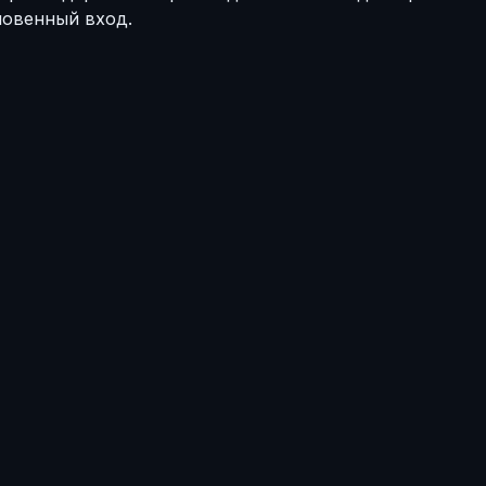
новенный вход.